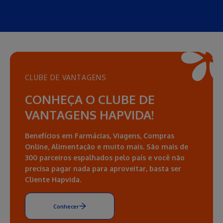
CLUBE DE VANTAGENS
CONHEÇA O CLUBE DE
VANTAGENS HAPVIDA!
Benefícios em Farmácias, Viagens, Compras
Online, Alimentação e muito mais. São mais de
300 parceiros espalhados pelo país e você não
precisa pagar nada para aproveitar, basta ser
Cliente Hapvida.
Conhecer